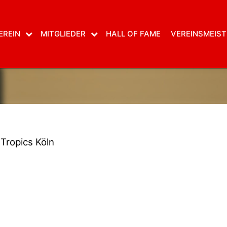
EREIN
MITGLIEDER
HALL OF FAME
VEREINSMEIST
Tropics Köln