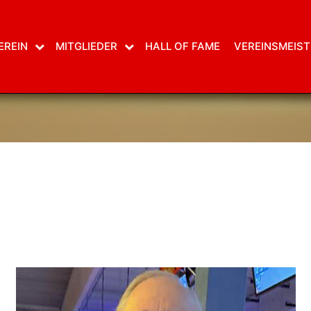
EREIN
MITGLIEDER
HALL OF FAME
VEREINSMEIST
EDDY 300