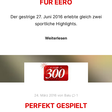
FÜR EERO
Der gestrige 27. Juni 2016 erlebte gleich zwei
sportliche Highlights.
Weiterlesen
24. März 2016
von
Balu
1
PERFEKT GESPIELT