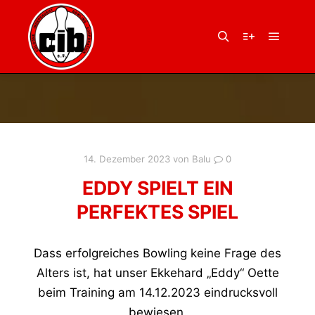
Hauptm
Suchen
Weitere Infor
14. Dezember 2023
von
Balu
0
EDDY SPIELT EIN
PERFEKTES SPIEL
Dass erfolgreiches Bowling keine Frage des
Alters ist, hat unser Ekkehard „Eddy“ Oette
beim Training am 14.12.2023 eindrucksvoll
bewiesen.