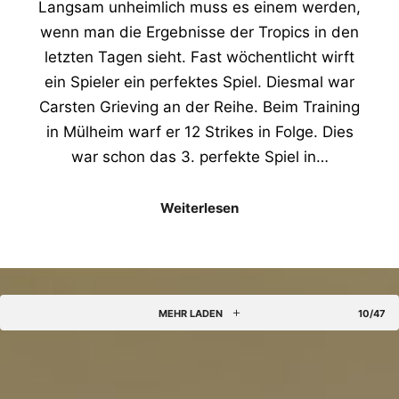
Langsam unheimlich muss es einem werden,
wenn man die Ergebnisse der Tropics in den
letzten Tagen sieht. Fast wöchentlicht wirft
ein Spieler ein perfektes Spiel. Diesmal war
Carsten Grieving an der Reihe. Beim Training
in Mülheim warf er 12 Strikes in Folge. Dies
war schon das 3. perfekte Spiel in…
Weiterlesen
MEHR LADEN
10/47