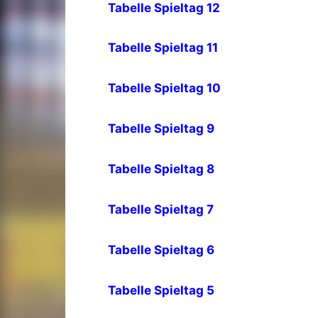
Tabelle Spieltag 12
Tabelle Spieltag 11
Tabelle Spieltag 10
Tabelle Spieltag 9
Tabelle Spieltag 8
Tabelle Spieltag 7
Tabelle Spieltag 6
Tabelle Spieltag 5