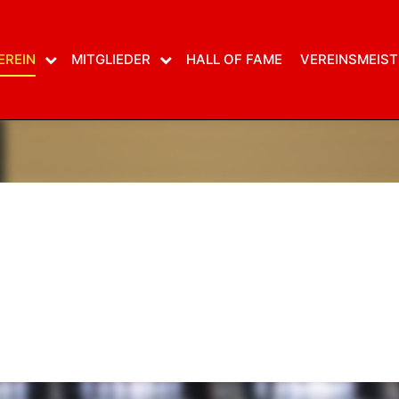
EREIN
MITGLIEDER
HALL OF FAME
VEREINSMEIST