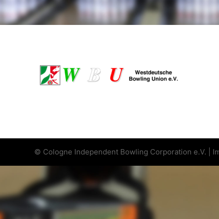
© Cologne Independent Bowling Corporation e.V. |
I