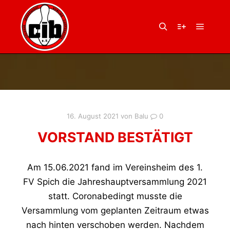
Hauptm
Suchen
Weitere Infor
16. August 2021
von
Balu
0
VORSTAND BESTÄTIGT
Am 15.06.2021 fand im Vereinsheim des 1.
FV Spich die Jahreshauptversammlung 2021
statt. Coronabedingt musste die
Versammlung vom geplanten Zeitraum etwas
nach hinten verschoben werden. Nachdem