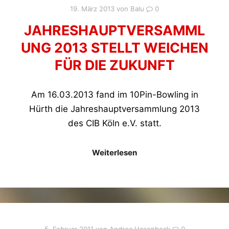
19. März 2013
von
Balu
0
JAHRESHAUPTVERSAMML
UNG 2013 STELLT WEICHEN
FÜR DIE ZUKUNFT
Am 16.03.2013 fand im 10Pin-Bowling in
Hürth die Jahreshauptversammlung 2013
des CIB Köln e.V. statt.
Weiterlesen
5. Februar 2011
von
Andrea Hasenbeck
0