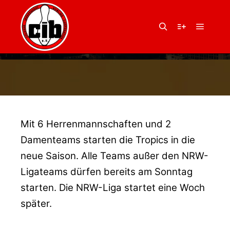
15. September 2018
von
Balu
NEUE SAISON
Hauptm
Suchen
Weitere Infor
STARTET
Mit 6 Herrenmannschaften und 2
Damenteams starten die Tropics in die
neue Saison. Alle Teams außer den NRW-
Ligateams dürfen bereits am Sonntag
starten. Die NRW-Liga startet eine Woch
später.