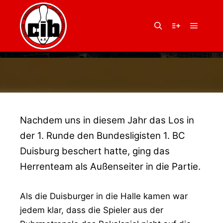
14. Juli 2017
von
Balu
POKALAUS IN DER 1.
Hauptm
Suchen
Weitere Infor
RUNDE
Nachdem uns in diesem Jahr das Los in
der 1. Runde den Bundesligisten 1. BC
Duisburg beschert hatte, ging das
Herrenteam als Außenseiter in die Partie.
Als die Duisburger in die Halle kamen war
jedem klar, dass die Spieler aus der