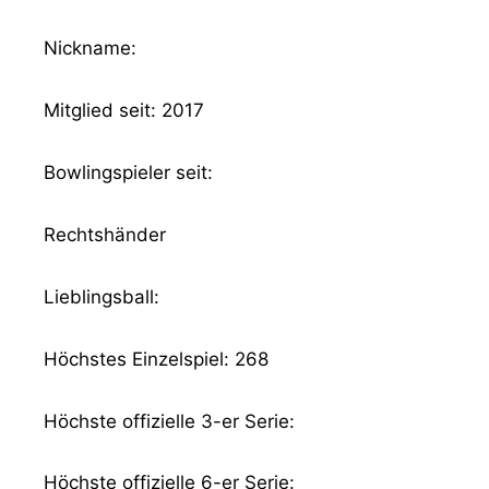
Nickname:
Mitglied seit: 2017
Bowlingspieler seit:
Rechtshänder
Lieblingsball:
Höchstes Einzelspiel: 268
Höchste offizielle 3-er Serie:
Höchste offizielle 6-er Serie: