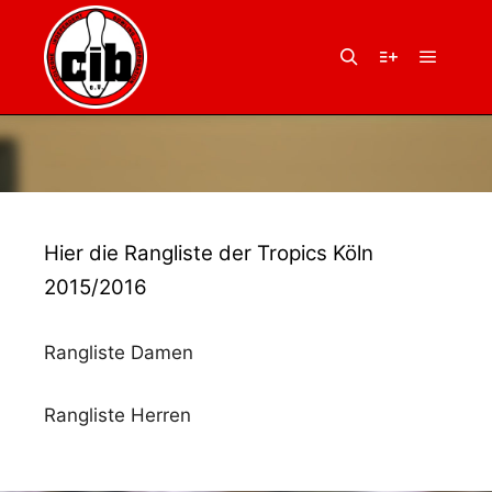
Anmelden
Eintrags-Feed
Kommentar-Feed
WordPress.org
Hauptm
Suchen
Weitere Infor
Hier die Rangliste der Tropics Köln
2015/2016
Rangliste Damen
Rangliste Herren