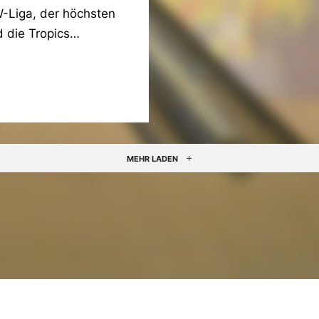
W-Liga, der höchsten
d die Tropics…
MEHR LADEN