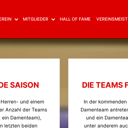
EREIN
MITGLIEDER
HALL OF FAME
VEREINSMEIST
DE SAISON
DIE TEAMS 
 Herren- und einem
In der kommenden 
der Anzahl der Teams
Damenteam antreten.
d ein Damenteam),
und ein Damenteam
n letzten beiden
unter anderem auch