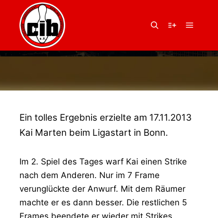
17. November 2013
von
Balu
12 MAL ALLE 10 UND
Hauptm
Suchen
Weitere Infor
KEINE 300
Ein tolles Ergebnis erzielte am 17.11.2013
Kai Marten beim Ligastart in Bonn.
Im 2. Spiel des Tages warf Kai einen Strike
nach dem Anderen. Nur im 7 Frame
verunglückte der Anwurf. Mit dem Räumer
machte er es dann besser. Die restlichen 5
Frames beendete er wieder mit Strikes.