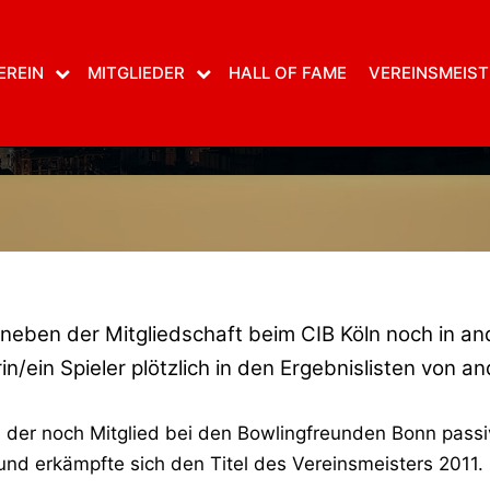
18. November 2011
von
Balu
LD BARTH IST DER
EREIN
MITGLIEDER
HALL OF FAME
VEREINSMEIST
NSMEISTER DER B
d neben der Mitgliedschaft beim CIB Köln noch in a
in/ein Spieler plötzlich in den Ergebnislisten von 
, der noch Mitglied bei den Bowlingfreunden Bonn passiv
und erkämpfte sich den Titel des Vereinsmeisters 2011.