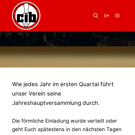
14. Januar 2011
von
Balu
JAHRESHAUPTVERSA
Hauptm
Suchen
Weitere Infor
MMLUNG AM
05.02.2011
Wie jedes Jahr im ersten Quartal führt
unser Verein seine
Jahreshauptversammlung durch.
Die förmliche Einladung wurde verteilt oder
geht Euch spätestens in den nächsten Tagen