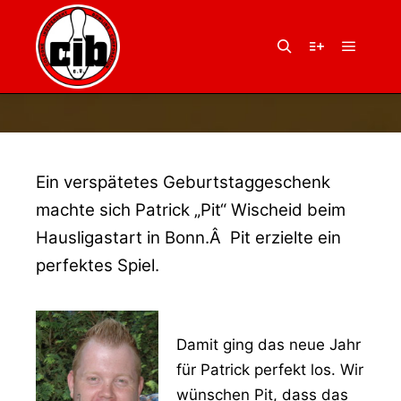
20. Januar 2015
von
Balu
PERFEKT!
Hauptm
Suchen
Weitere Infor
Ein verspätetes Geburtstaggeschenk
machte sich Patrick „Pit“ Wischeid beim
Hausligastart in Bonn.Â Pit erzielte ein
perfektes Spiel.
Damit ging das neue Jahr
für Patrick perfekt los. Wir
wünschen Pit, dass das