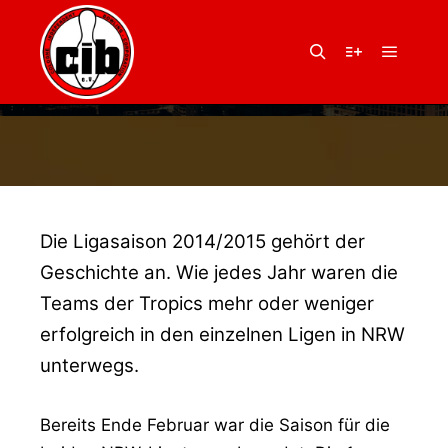
25. März 2015
von
Balu
PODESTPLÄTZE UND
Hauptm
Suchen
Weitere Infor
ABSTEIGER
Die Ligasaison 2014/2015 gehört der
Geschichte an. Wie jedes Jahr waren die
Teams der Tropics mehr oder weniger
erfolgreich in den einzelnen Ligen in NRW
unterwegs.
Bereits Ende Februar war die Saison für die