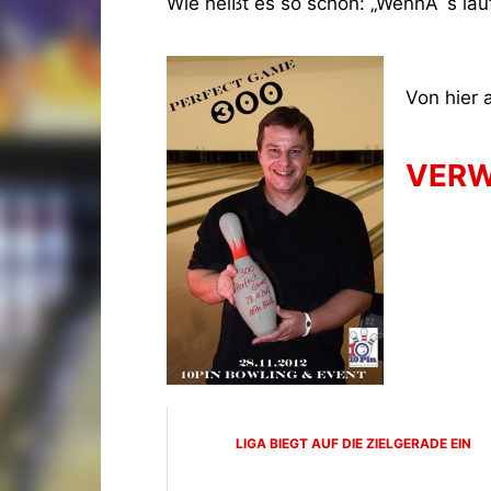
Wie heißt es so schön: „WennÂ´s läuf
Von hier 
VERW
LIGA BIEGT AUF DIE ZIELGERADE EIN