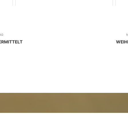
AG
N
ERMITTELT
WEIH