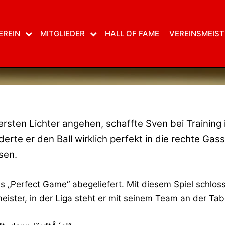
29. November 2012
von
Balu
SVEN PERFEKT
EREIN
MITGLIEDER
HALL OF FAME
VEREINSMEIST
rsten Lichter angehen, schaffte Sven bei Training
derte er den Ball wirklich perfekt in die rechte Gas
sen.
tes „Perfect Game“ abegeliefert. Mit diesem Spiel schlo
ster, in der Liga steht er mit seinem Team an der Tab