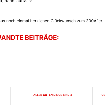
t, dann läuftÂ´s!“
aus noch einmal herzlichen Glückwunsch zum 300Â´er.
ANDTE BEITRÄGE:
ALLER GUTEN DINGE SIND 3
GE