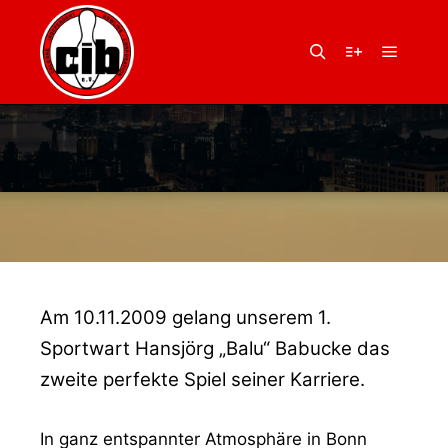
10. November 2009
von
Andrea Hasenbeck
… UND WIEDER IST ES
Hauptm
Suchen
Weitere Infor
GESCHEHEN… 300 –
GRATULATION AN
BALU
Am 10.11.2009 gelang unserem 1.
Sportwart Hansjörg „Balu“ Babucke das
zweite perfekte Spiel seiner Karriere.
In ganz entspannter Atmosphäre in Bonn