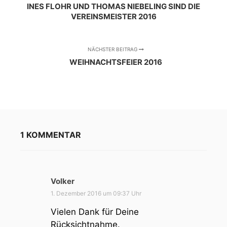
INES FLOHR UND THOMAS NIEBELING SIND DIE
VEREINSMEISTER 2016
NÄCHSTER BEITRAG
WEIHNACHTSFEIER 2016
1 KOMMENTAR
Volker
s
a
1. Dezember 2016 um 09:37 Uhr
g
Vielen Dank für Deine
t
Rücksichtnahme.
: