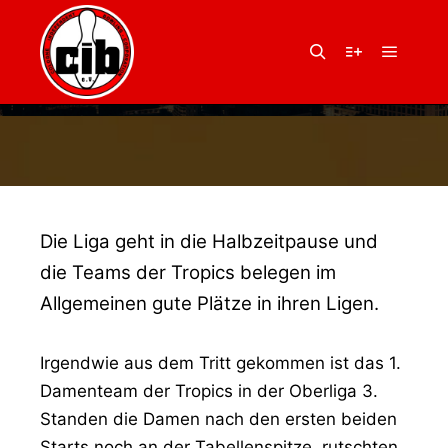
30. November 2016
von
Balu
LIGA GEHT IN DIE
Hauptm
Suchen
Weitere Infor
WINTERPAUSE
Die Liga geht in die Halbzeitpause und
die Teams der Tropics belegen im
Allgemeinen gute Plätze in ihren Ligen.
Irgendwie aus dem Tritt gekommen ist das 1.
Damenteam der Tropics in der Oberliga 3.
Standen die Damen nach den ersten beiden
Starts noch an der Tabellenspitze, rutschten