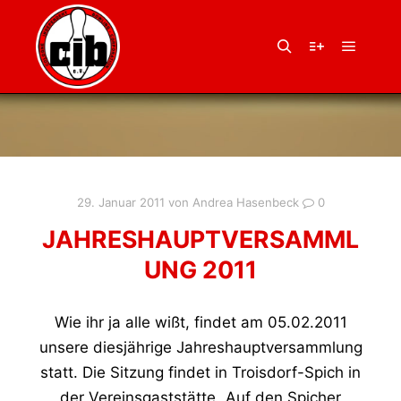
Hauptm
Suchen
Weitere Infor
29. Januar 2011
von
Andrea Hasenbeck
0
JAHRESHAUPTVERSAMML
UNG 2011
Wie ihr ja alle wißt, findet am 05.02.2011
unsere diesjährige Jahreshauptversammlung
statt. Die Sitzung findet in Troisdorf-Spich in
der Vereinsgaststätte „Auf den Spicher