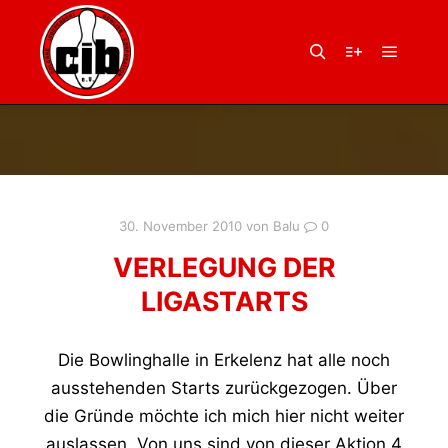
Hauptm
Suchen
Weitere Infor
30. November 2010
von
Balu
0
VERLEGUNG DER
LIGASTARTS
Die Bowlinghalle in Erkelenz hat alle noch
ausstehenden Starts zurückgezogen. Über
die Gründe möchte ich mich hier nicht weiter
auslassen. Von uns sind von dieser Aktion 4