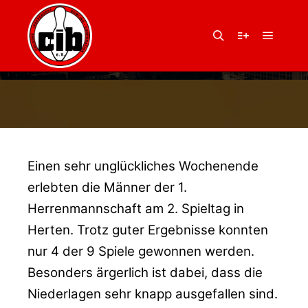
12. Oktober 2010
von
Balu
GUT, ABER GLÜCKLOS
Hauptm
Suchen
Weitere Infor
GESPIELT
Einen sehr unglückliches Wochenende
erlebten die Männer der 1.
Herrenmannschaft am 2. Spieltag in
Herten. Trotz guter Ergebnisse konnten
nur 4 der 9 Spiele gewonnen werden.
Besonders ärgerlich ist dabei, dass die
Niederlagen sehr knapp ausgefallen sind.