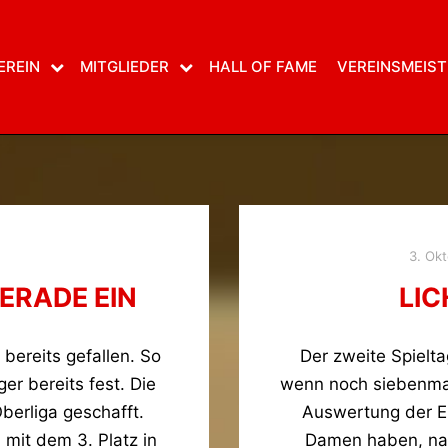
EREIN
MITGLIEDER
HALL OF FAME
VEREINSMEIST
3. Ok
GERADE EIN
LI
bereits gefallen. So
Der zweite Spielta
er bereits fest. Die
wenn noch siebenmal 
berliga geschafft.
Auswertung der E
mit dem 3. Platz in
Damen haben, nac