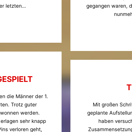
er letzten…
gegangen waren, d
nunmeh
GESPIELT
T
en die Männer der 1.
ten. Trotz guter
Mit großen Schri
gewonnen werden.
geplante Aufstell
derlagen sehr knapp
haben versuch
ins verloren geht,
Zusammensetzung z