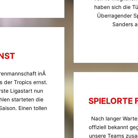
haben sich die Tü
Überragender S
Sanders a
RNST
rrenmannschaft inÂ
 der Tropics ernst.
ste Ligastart nun
SPIELORTE 
hlen starteten die
Saison. Einen tollen
Nach langer Wartez
offiziell bekannt ge
unsere Teams zusa