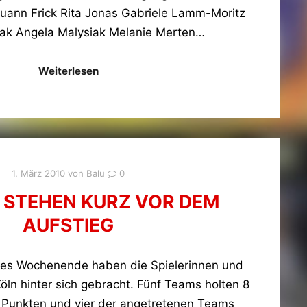
uann Frick Rita Jonas Gabriele Lamm-Moritz
ak Angela Malysiak Melanie Merten…
Weiterlesen
1. März 2010
von
Balu
0
 STEHEN KURZ VOR DEM
AUFSTIEG
ches Wochenende haben die Spielerinnen und
Köln hinter sich gebracht. Fünf Teams holten 8
 Punkten und vier der angetretenen Teams