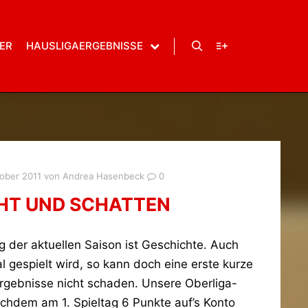
ER
HAUSLIGAERGEBNISSE
Suchen
Weitere Informatio
tober 2011
von
Andrea Hasenbeck
0
CHT UND SCHATTEN
g der aktuellen Saison ist Geschichte. Auch
gespielt wird, so kann doch eine erste kurze
rgebnisse nicht schaden. Unsere Oberliga-
hdem am 1. Spieltag 6 Punkte auf’s Konto