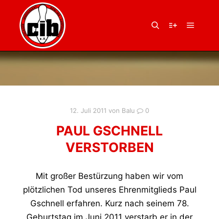
Hauptm
Suchen
Weitere Infor
12. Juli 2011
von
Balu
0
PAUL GSCHNELL
VERSTORBEN
Mit großer Bestürzung haben wir vom
plötzlichen Tod unseres Ehrenmitglieds Paul
Gschnell erfahren. Kurz nach seinem 78.
Geburtstag im Juni 2011 verstarb er in der