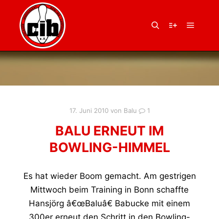
Hauptm
Suchen
Weitere Infor
17. Juni 2010
von
Balu
1
BALU ERNEUT IM
BOWLING-HIMMEL
Es hat wieder Boom gemacht. Am gestrigen
Mittwoch beim Training in Bonn schaffte
Hansjörg â€œBaluâ€ Babucke mit einem
300er erneut den Schritt in den Bowling-