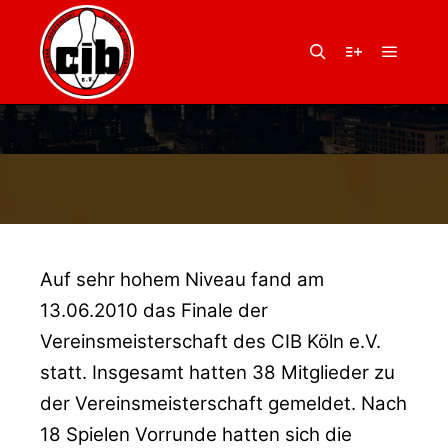
14. Juni 2010
von
Balu
SUSANN UND DENNIS
Hauptm
Suchen
Weitere Infor
SIND DIE
VEREINSMEISTER 2010
Auf sehr hohem Niveau fand am
13.06.2010 das Finale der
Vereinsmeisterschaft des CIB Köln e.V.
statt. Insgesamt hatten 38 Mitglieder zu
der Vereinsmeisterschaft gemeldet. Nach
18 Spielen Vorrunde hatten sich die