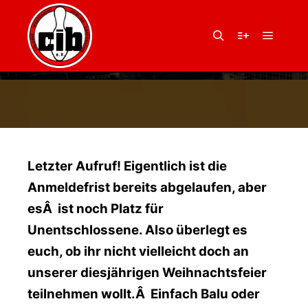
19. Oktober 2012
von
Andrea Hasenbeck
WEIHNACHTSFEIER
Hauptm
Suchen
Weitere Infor
2012
Letzter Aufruf! Eigentlich ist die
Anmeldefrist bereits abgelaufen, aber
esÂ ist noch Platz für
Unentschlossene. Also überlegt es
euch, ob ihr nicht vielleicht doch an
unserer diesjährigen Weihnachtsfeier
teilnehmen wollt.Â Einfach Balu oder