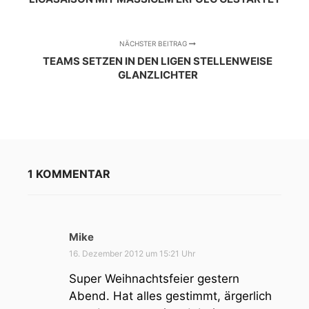
NÄCHSTER BEITRAG
TEAMS SETZEN IN DEN LIGEN STELLENWEISE
GLANZLICHTER
1 KOMMENTAR
Mike
s
a
16. Dezember 2012 um 15:21 Uhr
g
Super Weihnachtsfeier gestern
t
Abend. Hat alles gestimmt, ärgerlich
: